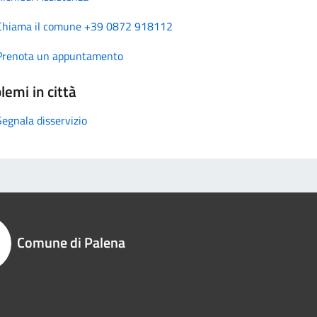
Chiama il comune +39 0872 918112
Prenota un appuntamento
lemi in città
Segnala disservizio
Comune di Palena