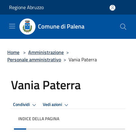
Salta al contenuto principale
Regione Abruzzo
Comune di Palena
Home
>
Amministrazione
>
Personale amministrativo
>
Vania Paterra
Vania Paterra
Condividi
Vedi azioni
INDICE DELLA PAGINA