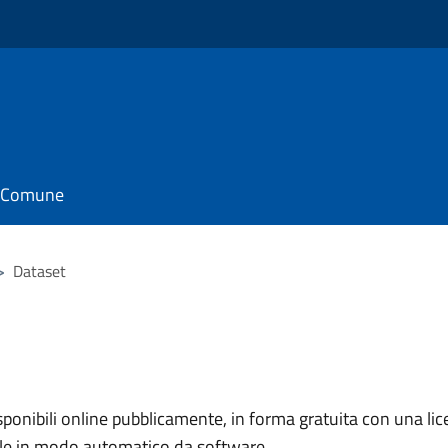
il Comune
>
Dataset
nibili online pubblicamente, in forma gratuita con una lice
ile in modo automatico da software.