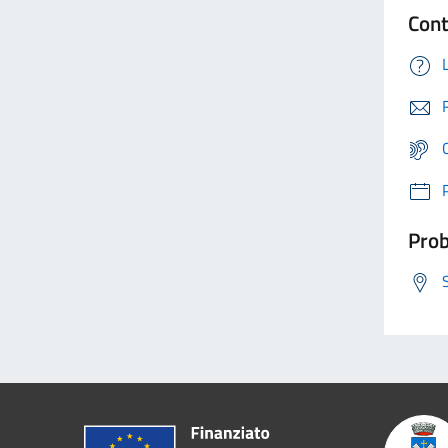
Cont
Prob