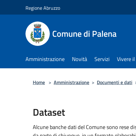
Salta al contenuto principale
Regione Abruzzo
Comune di Palena
Amministrazione
Novità
Servizi
Vivere 
Home
>
Amministrazione
>
Documenti e dati
Dataset
Alcune banche dati del Comune sono rese dispo
da parte di chiunque, in un formato elaborab