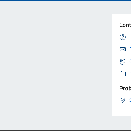
Cont
Prob