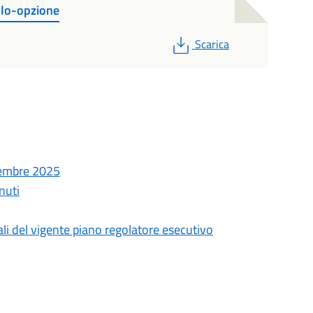
lo-opzione
PDF
Scarica
ttembre 2025
nuti
iali del vigente piano regolatore esecutivo