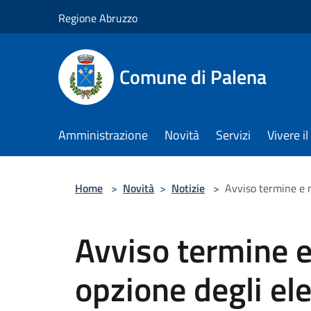
Salta al contenuto principale
Regione Abruzzo
Comune di Palena
Amministrazione
Novità
Servizi
Vivere 
Home
>
Novità
>
Notizie
>
Avviso termine e m
Avviso termine e
opzione degli ele