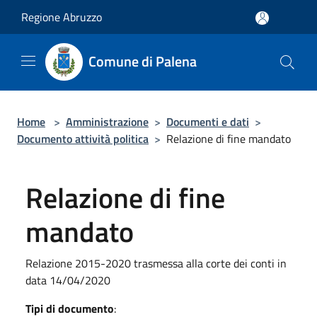
Salta al contenuto principale
Regione Abruzzo
Comune di Palena
Home
>
Amministrazione
>
Documenti e dati
>
Documento attività politica
>
Relazione di fine mandato
Relazione di fine
mandato
Relazione 2015-2020 trasmessa alla corte dei conti in
data 14/04/2020
Tipi di documento
: