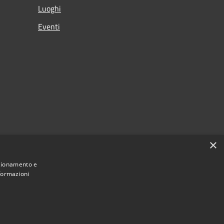
Luoghi
Eventi
×
nzionamento e
nformazioni