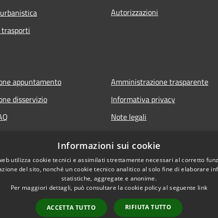
Autorizzazioni
 urbanistica
 trasporti
ione appuntamento
Amministrazione trasparente
one disservizio
Informativa privacy
FAQ
Note legali
 assistenza
Dichiarazione di accessibilità
Informazioni sui cookie
web utilizza cookie tecnici e assimilati strettamente necessari al corretto fu
azione del sito, nonché un cookie tecnico analitico al solo fine di elaborare i
statistiche, aggregate e anonime.
Per maggiori dettagli, può consultare la cookie policy al seguente
link
RIFIUTA TUTTO
ACCETTA TUTTO