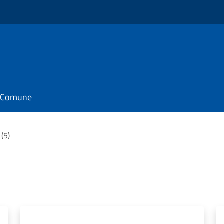
il Comune
 (5)