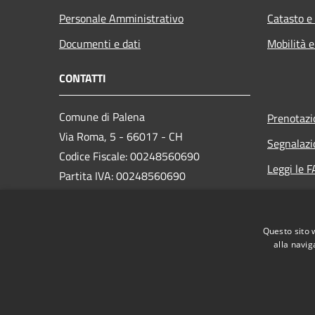
Personale Amministrativo
Catasto e
Documenti e dati
Mobilità e
CONTATTI
Comune di Palena
Prenotaz
Via Roma, 5 - 66017 - CH
Segnalazi
Codice Fiscale: 00248560690
Leggi le 
Partita IVA: 00248560690
Richiesta
Codice SDI: UFQB79
PEC:
comunedipalena@pec.it
Questo sito 
Centralino Unico: +39 0872 918112
alla navig