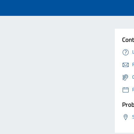
Cont
Prob