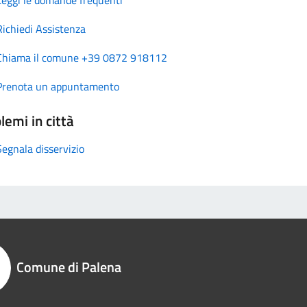
Richiedi Assistenza
Chiama il comune +39 0872 918112
Prenota un appuntamento
lemi in città
Segnala disservizio
Comune di Palena