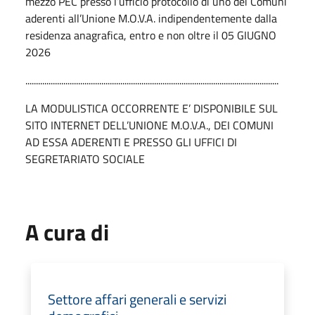
mezzo PEC presso l’ufficio protocollo di uno dei Comuni
aderenti all’Unione M.O.V.A. indipendentemente dalla
residenza anagrafica, entro e non oltre il 05 GIUGNO
2026
........................................................................................................................
LA MODULISTICA OCCORRENTE E’ DISPONIBILE SUL
SITO INTERNET DELL’UNIONE M.O.V.A., DEI COMUNI
AD ESSA ADERENTI E PRESSO GLI UFFICI DI
SEGRETARIATO SOCIALE
A cura di
Settore affari generali e servizi