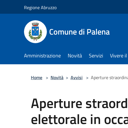
Salta al contenuto principale
Regione Abruzzo
Comune di Palena
Amministrazione
Novità
Servizi
Vivere 
Home
>
Novità
>
Avvisi
>
Aperture straordina
Aperture straordi
elettorale in occ