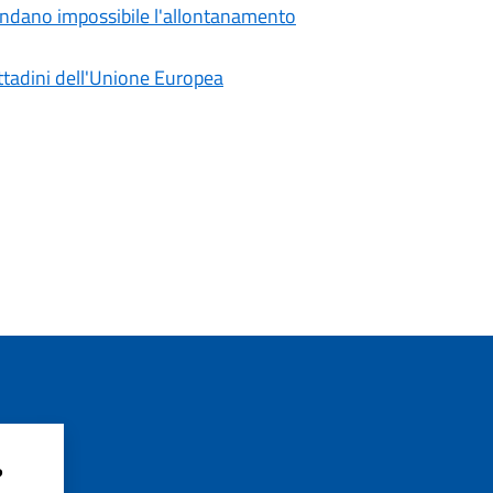
 rendano impossibile l'allontanamento
cittadini dell'Unione Europea
?