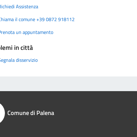
Richiedi Assistenza
Chiama il comune +39 0872 918112
Prenota un appuntamento
lemi in città
Segnala disservizio
Comune di Palena