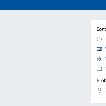
Cont
Prob